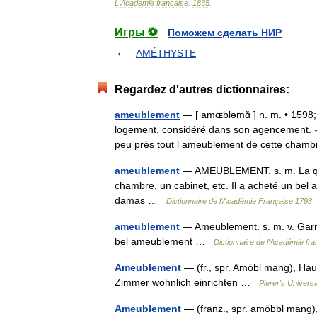
L
'
Academie
francaise
.
1835
.
Игры ⚽
Поможем сделать НИР
AMÉTHYSTE
Regardez d'autres dictionnaires:
ameublement
— [ amɶbləmɑ̃ ] n. m. • 1598;
logement, considéré dans son agencement. ⇒
peu près tout l ameublement de cette cham
ameublement
— AMEUBLEMENT. s. m. La quan
chambre, un cabinet, etc. Il a acheté un b
damas …
Dictionnaire de l'Académie Française 1798
ameublement
— Ameublement. s. m. v. Garni
bel ameublement …
Dictionnaire de l'Académie fra
Ameublement
— (fr., spr. Amöbl mang), Ha
Zimmer wohnlich einrichten …
Pierer's Univers
Ameublement
— (franz., spr. amöbbl māng)