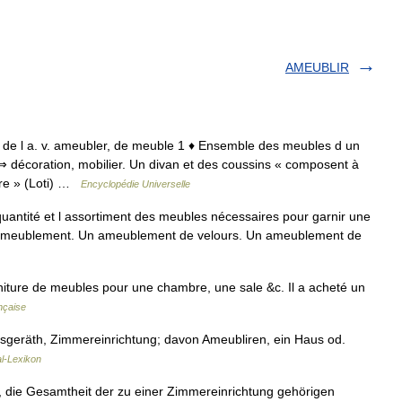
AMEUBLIR
 de l a. v. ameubler, de meuble 1 ♦ Ensemble des meubles d un
 décoration, mobilier. Un divan et des coussins « composent à
bre » (Loti) …
Encyclopédie Universelle
tité et l assortiment des meubles nécessaires pour garnir une
el ameublement. Un ameublement de velours. Un ameublement de
ture de meubles pour une chambre, une sale &c. Il a acheté un
nçaise
usgeräth, Zimmereinrichtung; davon Ameubliren, ein Haus od.
al-Lexikon
, die Gesamtheit der zu einer Zimmereinrichtung gehörigen