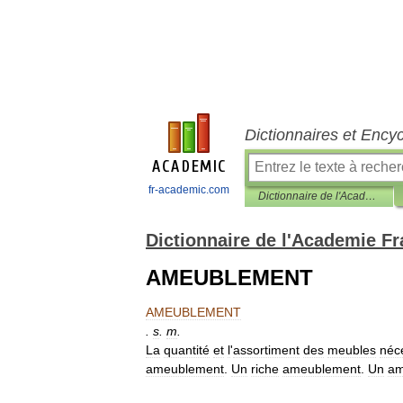
Dictionnaires et Ency
fr-academic.com
Dictionnaire de l'Academie Francaise, 7eme edition (1835)
Dictionnaire de l'Academie Fr
AMEUBLEMENT
AMEUBLEMENT
.
s
.
m
.
La
quantité
et
l
'
assortiment
des
meubles
néc
ameublement
.
Un
riche
ameublement
.
Un
am