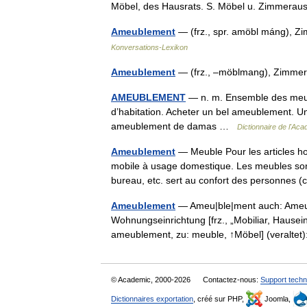
Möbel, des Hausrats. S. Möbel u. Zimmera
Ameublement
— (frz., spr. amöbl máng), Z
Konversations-Lexikon
Ameublement
— (frz., –möblmang), Zimme
AMEUBLEMENT
— n. m. Ensemble des meub
d’habitation. Acheter un bel ameublement. 
ameublement de damas …
Dictionnaire de l'Ac
Ameublement
— Meuble Pour les articles h
mobile à usage domestique. Les meubles son
bureau, etc. sert au confort des personnes (
Ameublement
— Ameu|ble|ment auch: Ameub|
Wohnungseinrichtung [frz., „Mobiliar, Hauseinr
ameublement, zu: meuble, ↑Möbel] (veralt
© Academic, 2000-2026
Contactez-nous:
Support techn
Dictionnaires exportation
, créé sur PHP,
Joomla,