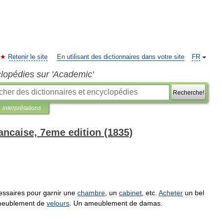
Retenir le site
En utilisant des dictionnaires dans votre site
FR
clopédies sur 'Academic'
Recherche!
interprétations
ancaise, 7eme edition (1835)
essaires
pour
garnir
une
chambre
,
un
cabinet
,
etc
.
Acheter
un
bel
eublement
de
velours
.
Un
ameublement
de
damas
.