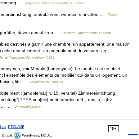
usstattung …
Meyers Großes Konversations-Lexikon
immereinrichtung; ameublieren, wohnbar einrichten …
Kleines
rgeräthe; davon ameubliren …
Herders Conversations-Lexikon
les destinés a garnir une chambre, un appartement, une maison
Un riche ameublement. Un ameublement de velours. Un
ademie Francaise, 8eme edition (1935)
omonymes, voir Meuble (homonymie). Le meuble est un objet
t l ensemble des éléments de mobilier qui dans un logement, un
chaises, lits …
Wikipédia en Français
le|ment 〈[amøbləmã:] n. 15; veraltet〉 Zimmereinrichtung,
ichtung“] * * * Ameu|ble|ment [amøblə mã:], das; s, s [frz.
et):… …
Universal-Lexikon
ique
,
RÉCLAME
18+
Drupal,
WordPress, MODx.